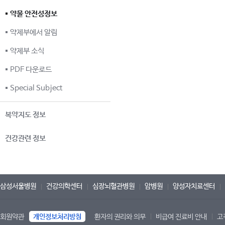
약물 안전성정보
약제부에서 알림
약제부 소식
PDF 다운로드
Special Subject
복약지도 정보
건강관련 정보
삼성서울병원
건강의학센터
심장뇌혈관병원
암병원
양성자치료센터
회원약관
개인정보처리방침
환자의 권리와 의무
비급여 진료비 안내
고