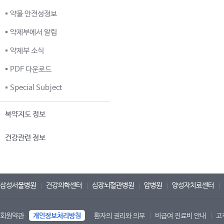
약물 안전성정보
약제부에서 알림
약제부 소식
PDF 다운로드
Special Subject
복약지도 정보
건강관련 정보
삼성서울병원
건강의학센터
심장뇌혈관병원
암병원
양성자치료센터
회원약관
개인정보처리방침
환자의 권리와 의무
비급여 진료비 안내
고