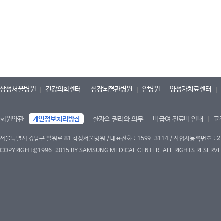
삼성서울병원
건강의학센터
심장뇌혈관병원
암병원
양성자치료센터
회원약관
개인정보처리방침
환자의 권리와 의무
비급여 진료비 안내
고
서울특별시 강남구 일원로 81 삼성서울병원 / 대표전화 : 1599-3114 / 사업자등록번호 : 2
COPYRIGHT©1996-2015 BY SAMSUNG MEDICAL CENTER. ALL RIGHTS RESERVE