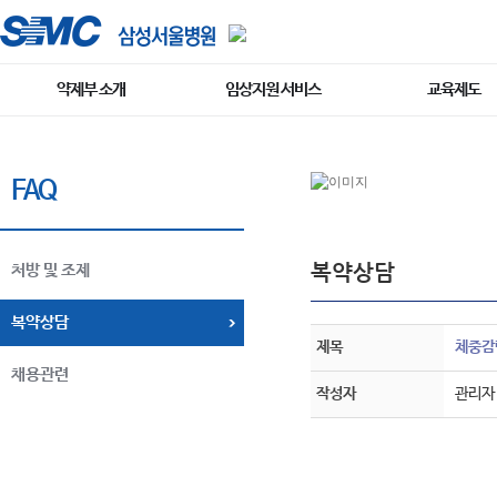
약제부 소개
임상지원 서비스
교육제도
FAQ
복약상담
처방 및 조제
복약상담
제목
체중감
채용관련
작성자
관리자