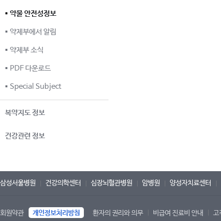
약물 안전성정보
약제부에서 알림
약제부 소식
PDF 다운로드
Special Subject
복약지도 정보
건강관련 정보
삼성서울병원
건강의학센터
심장뇌혈관병원
암병원
양성자치료센터
회원약관
개인정보처리방침
환자의 권리와 의무
비급여 진료비 안내
고