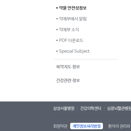
약물 안전성정보
약제부에서 알림
약제부 소식
PDF 다운로드
Special Subject
복약지도 정보
건강관련 정보
삼성서울병원
건강의학센터
심장뇌혈관병
회원약관
개인정보처리방침
환자의 권리와