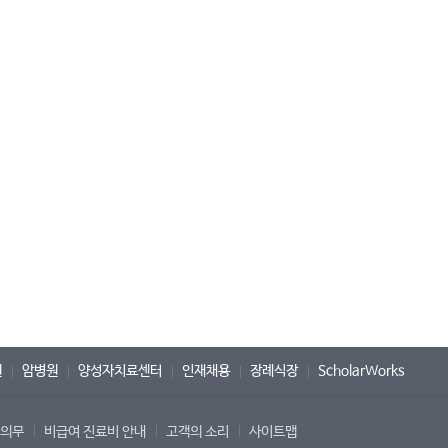
원
암병원
양성자치료센터
인재채용
장례식장
ScholarWorks
 의무
비급여 진료비 안내
고객의 소리
사이트맵