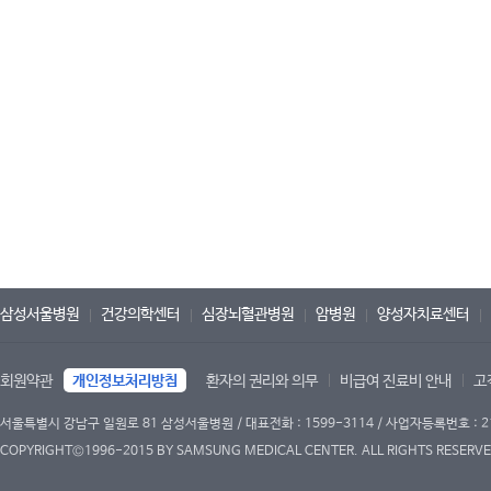
삼성서울병원
건강의학센터
심장뇌혈관병원
암병원
양성자치료센터
회원약관
개인정보처리방침
환자의 권리와 의무
비급여 진료비 안내
고
서울특별시 강남구 일원로 81 삼성서울병원 / 대표전화 : 1599-3114 / 사업자등록번호 : 2
COPYRIGHT©1996-2015 BY SAMSUNG MEDICAL CENTER. ALL RIGHTS RESERVE