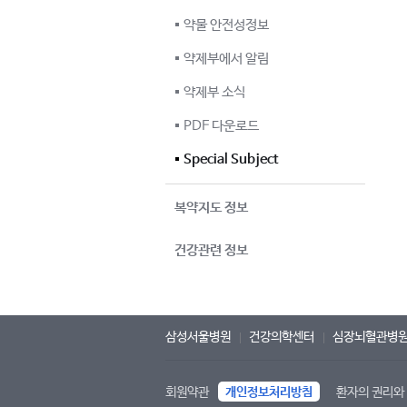
약물 안전성정보
약제부에서 알림
약제부 소식
PDF 다운로드
Special Subject
복약지도 정보
건강관련 정보
삼성서울병원
건강의학센터
심장뇌혈관병
회원약관
개인정보처리방침
환자의 권리와