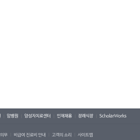
원
암병원
양성자치료센터
인재채용
장례식장
ScholarWorks
 의무
비급여 진료비 안내
고객의 소리
사이트맵