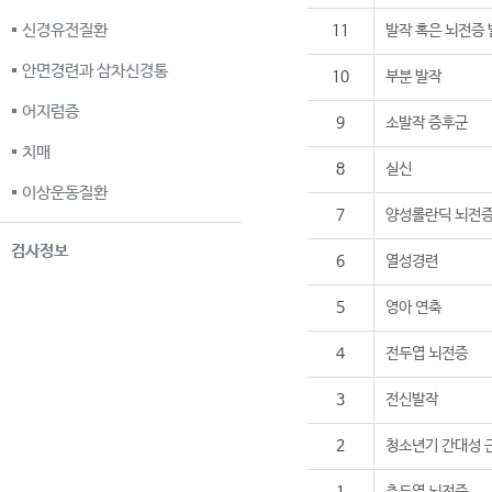
신경유전질환
11
발작 혹은 뇌전증
안면경련과 삼차신경통
10
부분 발작
어지럼증
9
소발작 증후군
치매
8
실신
이상운동질환
7
양성롤란딕 뇌전
검사정보
6
열성경련
5
영아 연축
4
전두엽 뇌전증
3
전신발작
2
청소년기 간대성 