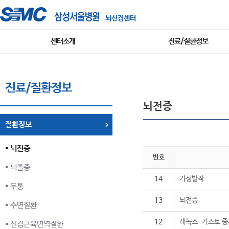
뇌신경센터
센터소개
진료/질환정보
진료/질환정보
뇌전증
질환정보
뇌전증
번호
뇌졸중
14
가성발작
두통
13
뇌전증
수면질환
12
레녹스-가스토 
신경근육면역질환