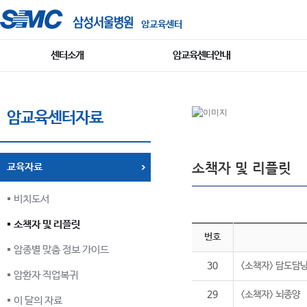
암교육센터
센터소개
암교육센터안내
암교육센터자료
소책자 및 리플릿
교육자료
비치도서
소책자 및 리플릿
번호
암종별 맞춤 정보 가이드
30
<소책자> 담도담
암환자 직업복귀
29
<소책자> 뇌종양
이 달의 자료