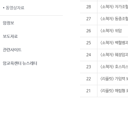
28
<소책자> 자가조
동영상자료
27
<소책자> 동종조
암정보
26
<소책자> 위암
보도자료
25
<소책자> 백혈병과
관련사이트
24
<소책자> 췌장암과
암교육센터 뉴스레터
23
<소책자> 호스피
22
<리플릿> 가임력 
21
<리플릿> 매립형 