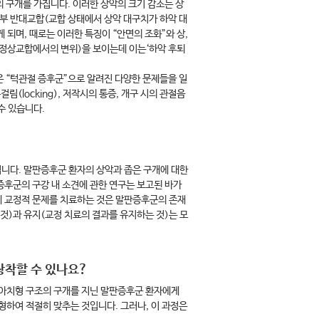
의 구개를 가집니다. 이러한 상악의 크기 감소는 상
치부 반대교합(교합 상태에서 상악 대구치가 하악 대
 되며, 때로는 이러한 특징이 “안면의 조화”와 상,
의 정상교합에서의 변위)을 보이는데 이는‘하악 후퇴
은 “턱관절 증후군”으로 알려진 다양한 문제들을 일
(locking), 저작시의 통증, 개구 시의 관절음
할수 있습니다.
니다. 말판증후군 환자의 상악과 좁은 구개에 대한
증후군의 구강 내 소견에 관한 연구는 보고된 바가
에 교정적 문제를 치료하는 것은 말판증후군의 존재
것)과 유지(교정 치료의 결과를 유지하는 것)는 모
장착할 수 있나요?
높은 아치형 구조의 구개를 지닌 말판증후군 환자에게
형하여 적절히 맞추는 것입니다. 그러나, 이 과정은