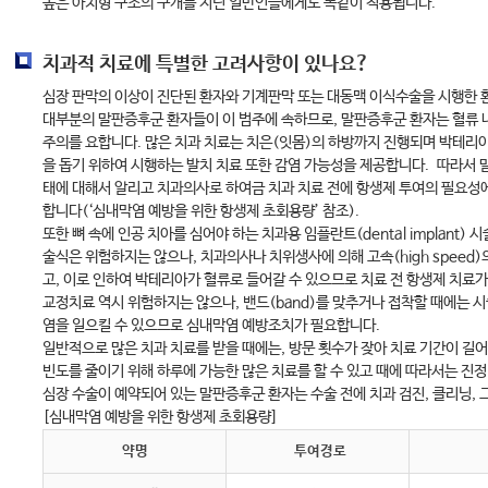
높은 아치형 구조의 구개를 지닌 일반인들에게도 똑같이 적용됩니다.
치과적 치료에 특별한 고려사항이 있나요?
심장 판막의 이상이 진단된 환자와 기계판막 또는 대동맥 이식수술을 시행한 
대부분의 말판증후군 환자들이 이 범주에 속하므로, 말판증후군 환자는 혈류 
주의를 요합니다. 많은 치과 치료는 치은(잇몸)의 하방까지 진행되며 박테리아
을 돕기 위하여 시행하는 발치 치료 또한 감염 가능성을 제공합니다. 따라서
태에 대해서 알리고 치과의사로 하여금 치과 치료 전에 항생제 투여의 필요성
합니다(‘심내막염 예방을 위한 항생제 초회용량’ 참조).
또한 뼈 속에 인공 치아를 심어야 하는 치과용 임플란트(dental implant)
술식은 위험하지는 않으나, 치과의사나 치위생사에 의해 고속(high speed)
고, 이로 인하여 박테리아가 혈류로 들어갈 수 있으므로 치료 전 항생제 치료
교정치료 역시 위험하지는 않으나, 밴드(band)를 맞추거나 접착할 때에는
염을 일으킬 수 있으므로 심내막염 예방조치가 필요합니다.
일반적으로 많은 치과 치료를 받을 때에는, 방문 횟수가 잦아 치료 기간이 길어
빈도를 줄이기 위해 하루에 가능한 많은 치료를 할 수 있고 때에 따라서는 진정
심장 수술이 예약되어 있는 말판증후군 환자는 수술 전에 치과 검진, 클리닝, 
[심내막염 예방을 위한 항생제 초회용량]
약명
투여경로