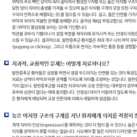
위턱의 주요 뼈인 상악의 폭이 좁아져서 형성된 V자형 또는 높은 아치형 구조
당한 양의 치아의 총생을 가져올 수 있으며 높은 아치형 구개의 모양 또한 구
구치의 안쪽으로 배열되는 것)을 일으킬 수 있습니다. 길고, 좁은 안면을 가지게
하악과 치아의 적절한 관계를 방해합니다. 골격성 제II급 부정교합(상, 하악
증’(하악의 열성장을 보이는 것)에 기인합니다.
턱관절 과두의 기형이나 이 경첩 부분을 제자리에 유지시켜 주는 인대의 이완
으킬 수 있습니다. 결과적으로, 말판증후군 환자들은 최대 개구 시의 하악 과두걸림
(popping or clicking), 그리고 두통으로 번지는 지속적인 통증 등을 경험
치과적, 교정적인 문제는 어떻게 치료하나요?
말판증후군 환아들은 성장을 하면서 점점 두드러지는 안면을 갖는 것이 특징입
치료는 상악이 하악과 바른 관계를 가지도록 치아를 조정하는 것입니다. 말판
거의 없으나, 말판증후군을 치료한 치과의사와 교정 전문의는 대부분의 경우
유무와 상관이 없다는 데에 동의합니다. 안정성(치아가 이동하지 않도록 하는 
든 환자에게 해당되며 교정 전문의에 의해서 세밀하게 점검됩니다.
높은 아치형 구조의 구개를 지닌 환자에게 의치를 적절히 
개개 치아의 인상(impression)을 체득하는 것이 더 힘이 들 수 있으나, 
의치를 장착하지 못할 이유는 없습니다. 시도해야 할 일은 의치의 디자인을 변