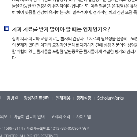
들을 가능한 한 건강하게 유지하여야 합니다. 또, 치주 질환(치은 감염)은 
히 하여 잇몸을 건강히 유지하는 것이 필수적이며, 정기적인 치과 검진 또한 
치과 치료를 받지 말아야 할 때는 언제인가요?
심미 치과 치료와 교정 치료는 환자의 건강과 그 치료의 필요성을 신중히 고려
의 문제가 있다면 치과와 교정적인 문제를 제기하기 전에 심장 전문의와 상담을
할 위험이 있는 환자들을 포함한 말판증후군 환자들에게 적절한 평가와 관리
다.
원
암병원
양성자치료센터
인재채용
장례식장
ScholarWorks
 의무
비급여 진료비 안내
고객의 소리
사이트맵
1599-3114 / 사업자등록번호 : 213-82-05096 박승우
 CENTER. ALL RIGHTS RESERVED.