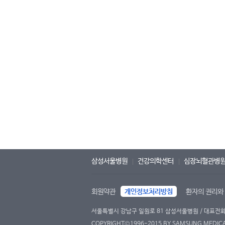
삼성서울병원
건강의학센터
심장뇌혈관병
회원약관
개인정보처리방침
환자의 권리와
서울특별시 강남구 일원로 81 삼성서울병원 / 대표전화 : 
COPYRIGHT©1996-2015 BY SAMSUNG MEDICAL