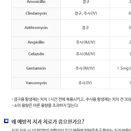
Amoxicillin
경구
2
Clindamycin
경구, 주사(IV)
6
Azithromycin
경구
5
Ampicillin
주사(IM/IV)
2
Cefazolin
주사(IM/IV)
1
Gentamicin
주사(IM/IV)
1.5mg(
Vancomycin
주사(IV)
1
-경구용 항생제는 처치 1시간 전에 복용시키고, 주사용 항생제는 처치 전 30
-소아 용량은 어른 용량을 초과하지 않는다.
왜 예방적 치과 치료가 중요한가요?
치과 치료 시 심내막염의 위험성이 있기 때문에 말판증후군 환자는 치과 방문