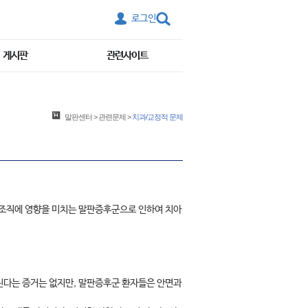
로그인
게시판
관련사이트
말판센터
>
관련문제
>
치과/교정적 문제
합조직에 영향을 미치는 말판증후군으로 인하여 치아
린다는 증거는 없지만, 말판증후군 환자들은 안면과