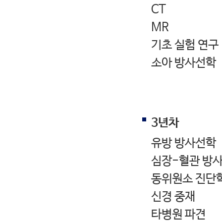
CT
MR
기초 실험 연구
소아 방사선학
3년차
유방 방사선학
심장-혈관 방
동위원소 진단
신경 중재
타병원 파견