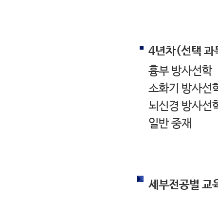
4년차(선택 과
흉부 방사선학
소화기 방사선
뇌신경 방사선
일반 중재
세부전공별 교