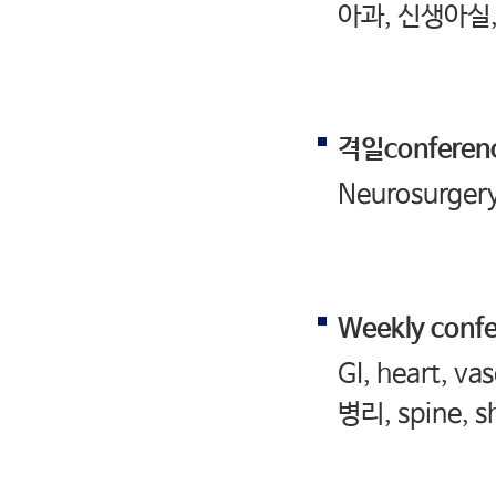
아과, 신생아실,
격일conferen
Neurosurger
Weekly conf
GI, heart, va
병리, spine, 