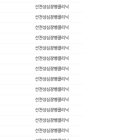
선천성심장병클리닉
선천성심장병클리닉
선천성심장병클리닉
선천성심장병클리닉
선천성심장병클리닉
선천성심장병클리닉
선천성심장병클리닉
선천성심장병클리닉
선천성심장병클리닉
선천성심장병클리닉
선천성심장병클리닉
선천성심장병클리닉
선천성심장병클리닉