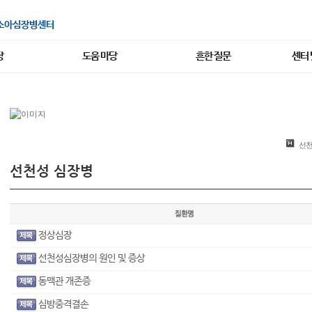
 소아심장병센터
당
도움 마당
흔한 질문
센터 
선천
선천성 심장병
정상심장
선천성심장병의 원인 및 증상
동맥관 개존증
심방중격결손