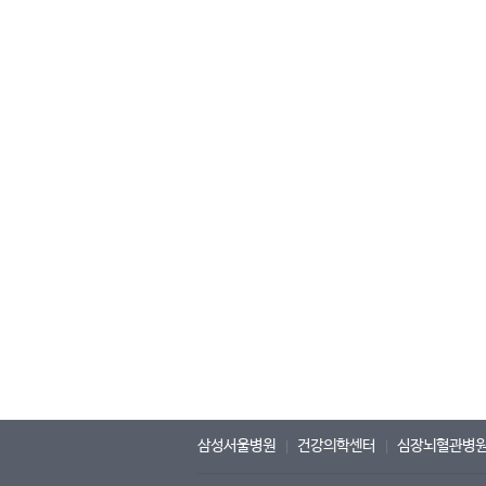
삼성서울병원
건강의학센터
심장뇌혈관병