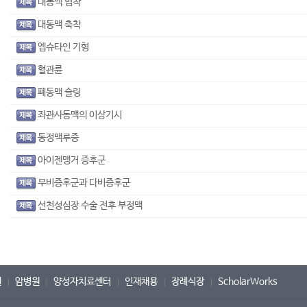
대동맥 협착
대동맥 축착
엡슈타인 기형
혈관륜
폐동맥 슬링
좌관사동맥의 이상기시
동정맥루증
아이젠맹거 증후군
무비증후군과 다비증후군
선천성심장 수술 전후 부정맥
원
암병원
양성자치료센터
인재채용
장례식장
ScholarWorks