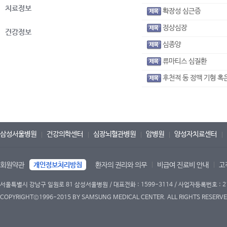
치료정보
확장성 심근증
정상심장
건강정보
심종양
류마티스 심질환
후천적 동 정맥 기형 혹
삼성서울병원
건강의학센터
심장뇌혈관병원
암병원
양성자치료센터
회원약관
개인정보처리방침
환자의 권리와 의무
비급여 진료비 안내
고
서울특별시 강남구 일원로 81 삼성서울병원 / 대표전화 : 1599-3114 / 사업자등록번호 : 2
COPYRIGHT©1996-2015 BY SAMSUNG MEDICAL CENTER. ALL RIGHTS RESERVE