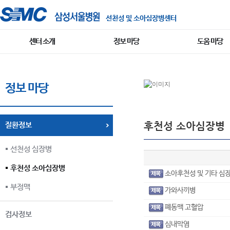
선천성 및 소아심장병센터
센터 소개
정보 마당
도움 마당
정보 마당
후천성 소아심장병
질환정보
선천성 심장병
후천성 소아심장병
소아후천성 및 기타 심
부정맥
가와사끼병
폐동맥 고혈압
검사정보
심내막염