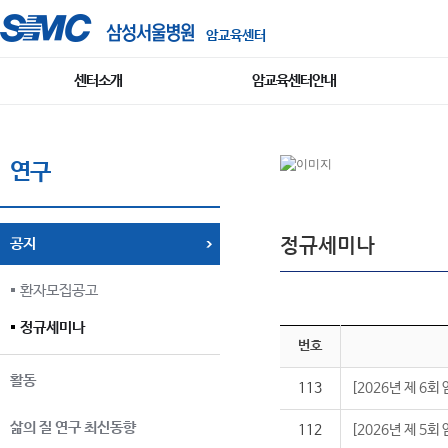
암교육센터
센터소개
암교육센터안내
연구
정규세미나
공지
환자모집공고
정규세미나
번호
활동
113
[2026년 제 6
삶의 질 연구 최신동향
112
[2026년 제 5