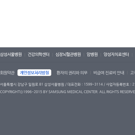
삼성서울병원
건강의학센터
심장뇌혈관병원
암병원
양성자치료센터
회원약관
개인정보처리방침
환자의 권리와 의무
비급여 진료비 안내
고
서울특별시 강남구 일원로 81 삼성서울병원 / 대표전화 : 1599-3114 / 사업자등록번호 : 2
COPYRIGHT©1996-2015 BY SAMSUNG MEDICAL CENTER. ALL RIGHTS RESERVE