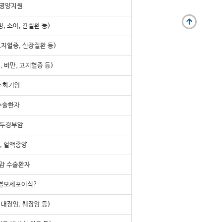
 영양지원
, 소아, 간질환 등)
고지혈증, 신장질환 등)
 비만, 고지혈증 등)
 소화기암
수술환자
 두경부암
, 혈액종양
장암 수술환자
조혈모세포이식?
 대장암, 췌장암 등)