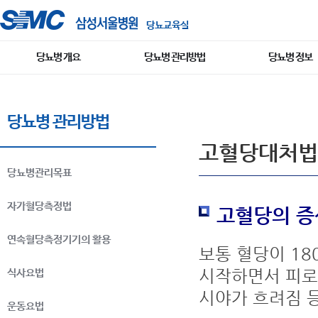
당뇨교육실
당뇨병 개요
당뇨병 관리방법
당뇨병 정보
당뇨병 관리방법
고혈당대처법
당뇨병관리목표
자가혈당측정법
고혈당의 증
연속혈당측정기기의 활용
보통 혈당이 18
시작하면서 피로감
식사요법
시야가 흐려짐 
운동요법