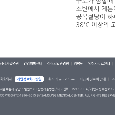
- 구토가 심할때
- 소변에서 케톤
- 공복혈당이 하루
- 38'C 이상의
삼성서울병원
건강의학센터
심장뇌혈관병원
암병원
양성자치료센터
회원약관
개인정보처리방침
환자의 권리와 의무
비급여 진료비 안내
고
서울특별시 강남구 일원로 81 삼성서울병원 / 대표전화 : 1599-3114 / 사업자등록번호 : 2
COPYRIGHT©1996-2015 BY SAMSUNG MEDICAL CENTER. ALL RIGHTS RESERVE