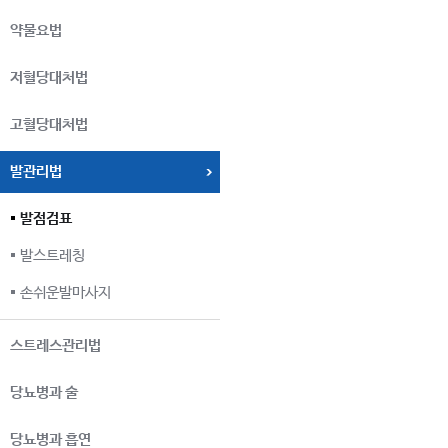
약물요법
저혈당대처법
고혈당대처법
발관리법
발점검표
발스트레칭
손쉬운발마사지
스트레스관리법
당뇨병과 술
당뇨병과 흡연