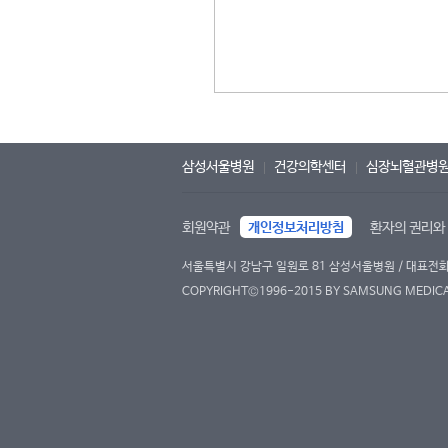
삼성서울병원
건강의학센터
심장뇌혈관병
회원약관
개인정보처리방침
환자의 권리와
서울특별시 강남구 일원로 81 삼성서울병원 / 대표전화 : 
COPYRIGHT©1996-2015 BY SAMSUNG MEDICAL