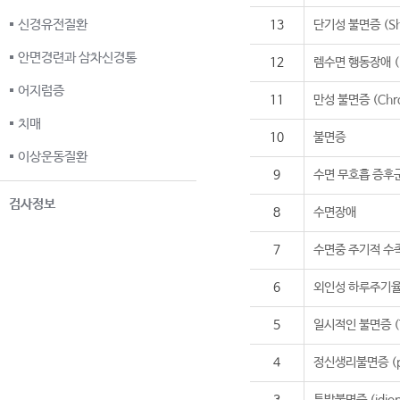
신경유전질환
13
단기성 불면증 (Sho
안면경련과 삼차신경통
12
렘수면 행동장애 (REM
어지럼증
11
만성 불면증 (Chron
치매
10
불면증
이상운동질환
9
수면 무호흡 증후
검사정보
8
수면장애
7
수면중 주기적 수족 움
6
외인성 하루주기
5
일시적인 불면증 (Tr
4
정신생리불면증 (psyc