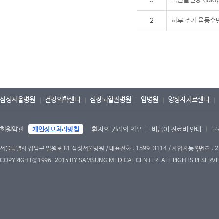
3
특발불면증 (idiopa
2
하루 주기 율동수
삼성서울병원
건강의학센터
심장뇌혈관병원
암병원
양성자치료센터
회원약관
개인정보처리방침
환자의 권리와 의무
비급여 진료비 안내
고
서울특별시 강남구 일원로 81 삼성서울병원 / 대표전화 : 1599-3114 / 사업자등록번호 : 2
COPYRIGHT©1996-2015 BY SAMSUNG MEDICAL CENTER. ALL RIGHTS RESERVE