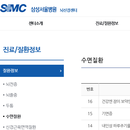
뇌신경센터
센터소개
진료/질환정보
진료/질환정보
수면질환
질환정보
뇌전증
번호
뇌졸중
16
건강엔 잠이 보약인
두통
15
기면증
수면질환
14
내인성 하루주기
신경근육면역질환