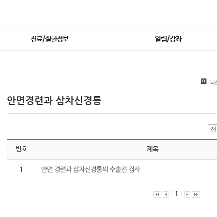
진료/질환정보
알림/강좌
뇌
안면경련과 삼차신경통
번호
제목
1
안면 경련과 삼차신경통의 수술전 검사
1