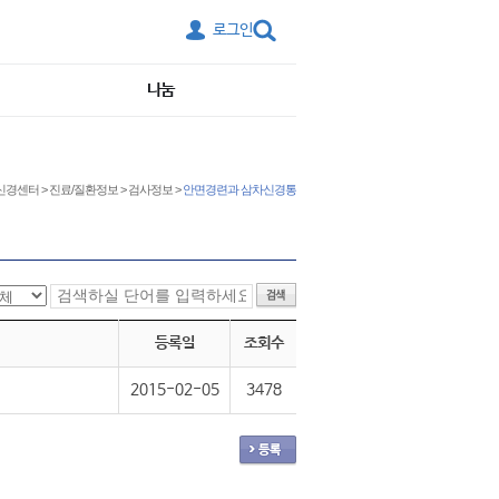
로그인
나눔
신경센터
>
진료/질환정보
>
검사정보
>
안면경련과 삼차신경통
등록일
조회수
2015-02-05
3478