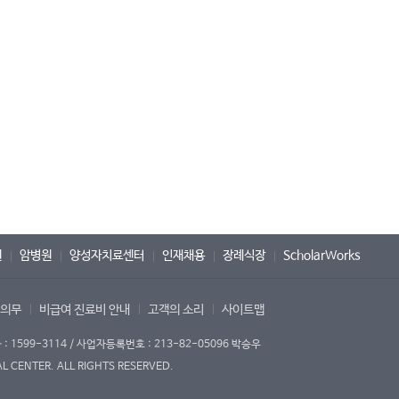
원
암병원
양성자치료센터
인재채용
장례식장
ScholarWorks
 의무
비급여 진료비 안내
고객의 소리
사이트맵
1599-3114 / 사업자등록번호 : 213-82-05096 박승우
 CENTER. ALL RIGHTS RESERVED.