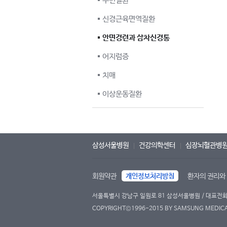
수면질환
신경근육면역질환
안면경련과 삼차신경통
어지럼증
치매
이상운동질환
삼성서울병원
건강의학센터
심장뇌혈관병
회원약관
개인정보처리방침
환자의 권리와
서울특별시 강남구 일원로 81 삼성서울병원 / 대표전화 : 
COPYRIGHT©1996-2015 BY SAMSUNG MEDICAL