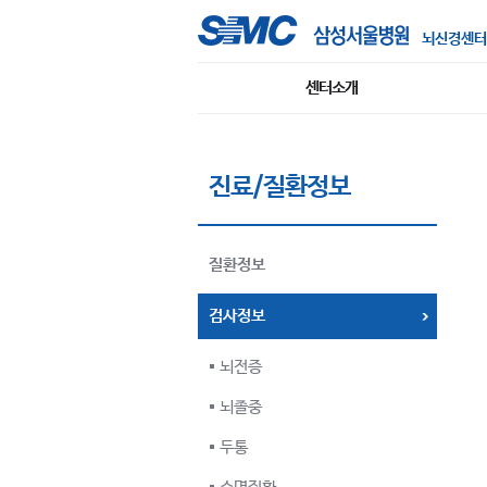
뇌신경센터
센터소개
진료/질환정보
질환정보
검사정보
뇌전증
뇌졸중
두통