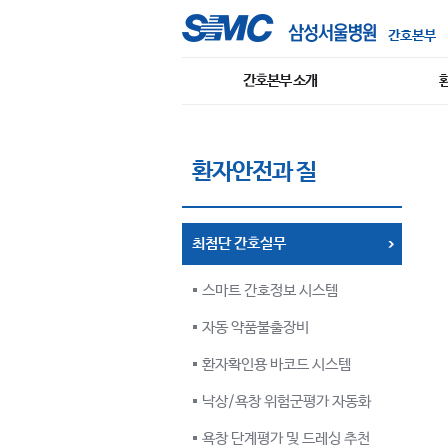
간호본부
간호본부 소개
환자안전과 질
최첨단 간호실무
스마트 간호정보 시스템
자동 약품불출장비
환자확인용 바코드 시스템
낙상/욕창 위험군평가 자동화
욕창 단계평가 및 드레싱 추천