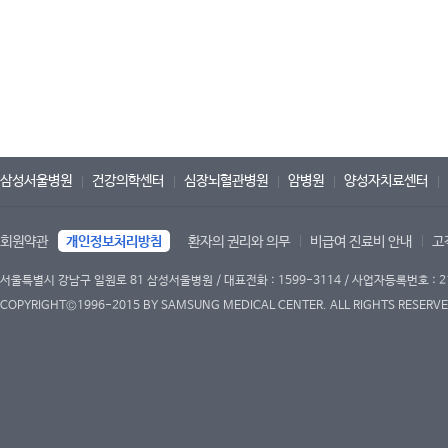
삼성서울병원
건강의학센터
심장뇌혈관병원
암병원
양성자치료센터
회원약관
개인정보처리방침
환자의 권리와 의무
비급여 진료비 안내
고
서울특별시 강남구 일원로 81 삼성서울병원 / 대표전화 : 1599-3114 / 사업자등록번호 : 2
COPYRIGHT©1996-2015 BY SAMSUNG MEDICAL CENTER. ALL RIGHTS RESERVE