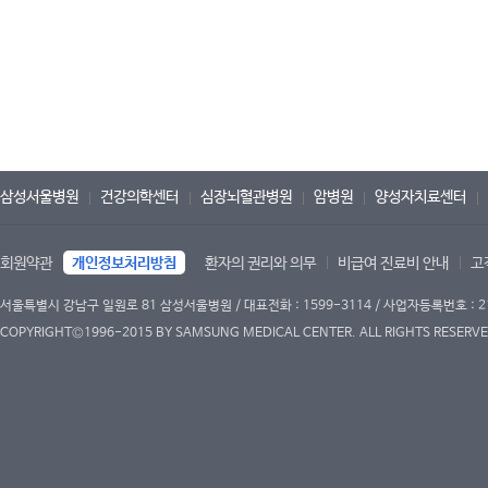
삼성서울병원
건강의학센터
심장뇌혈관병원
암병원
양성자치료센터
회원약관
개인정보처리방침
환자의 권리와 의무
비급여 진료비 안내
고
서울특별시 강남구 일원로 81 삼성서울병원 / 대표전화 : 1599-3114 / 사업자등록번호 : 2
COPYRIGHT©1996-2015 BY SAMSUNG MEDICAL CENTER. ALL RIGHTS RESERVE