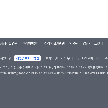
삼성서울병원
건강의학센터
심장뇌혈관병원
암병원
양성자치료센터
회원약관
개인정보처리방침
환자의 권리와 의무
비급여 진료비 안내
고
서울특별시 강남구 일원로 81 삼성서울병원 / 대표전화 : 1599-3114 / 사업자등록번호 : 2
COPYRIGHT©1996-2015 BY SAMSUNG MEDICAL CENTER. ALL RIGHTS RESERVE