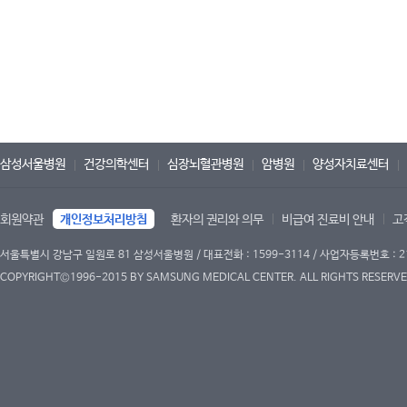
삼성서울병원
건강의학센터
심장뇌혈관병원
암병원
양성자치료센터
회원약관
개인정보처리방침
환자의 권리와 의무
비급여 진료비 안내
고
서울특별시 강남구 일원로 81 삼성서울병원 / 대표전화 : 1599-3114 / 사업자등록번호 : 2
COPYRIGHT©1996-2015 BY SAMSUNG MEDICAL CENTER. ALL RIGHTS RESERVE