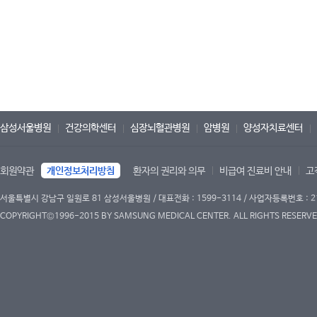
삼성서울병원
건강의학센터
심장뇌혈관병원
암병원
양성자치료센터
회원약관
개인정보처리방침
환자의 권리와 의무
비급여 진료비 안내
고
서울특별시 강남구 일원로 81 삼성서울병원 / 대표전화 : 1599-3114 / 사업자등록번호 : 2
COPYRIGHT©1996-2015 BY SAMSUNG MEDICAL CENTER. ALL RIGHTS RESERVE