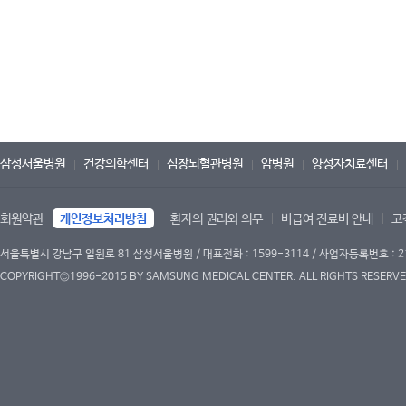
삼성서울병원
건강의학센터
심장뇌혈관병원
암병원
양성자치료센터
회원약관
개인정보처리방침
환자의 권리와 의무
비급여 진료비 안내
고
서울특별시 강남구 일원로 81 삼성서울병원 / 대표전화 : 1599-3114 / 사업자등록번호 : 2
COPYRIGHT©1996-2015 BY SAMSUNG MEDICAL CENTER. ALL RIGHTS RESERVE