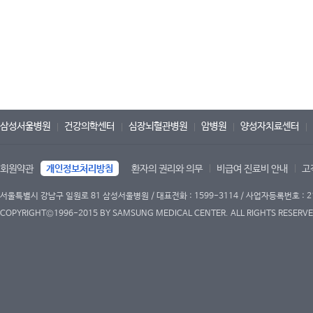
삼성서울병원
건강의학센터
심장뇌혈관병원
암병원
양성자치료센터
회원약관
개인정보처리방침
환자의 권리와 의무
비급여 진료비 안내
고
서울특별시 강남구 일원로 81 삼성서울병원 / 대표전화 : 1599-3114 / 사업자등록번호 : 2
COPYRIGHT©1996-2015 BY SAMSUNG MEDICAL CENTER. ALL RIGHTS RESERVE