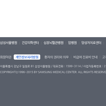
삼성서울병원
건강의학센터
심장뇌혈관병원
암병원
양성자치료센터
회원약관
개인정보처리방침
환자의 권리와 의무
비급여 진료비 안내
고
서울특별시 강남구 일원로 81 삼성서울병원 / 대표전화 : 1599-3114 / 사업자등록번호 : 2
COPYRIGHT©1996-2015 BY SAMSUNG MEDICAL CENTER. ALL RIGHTS RESERVE