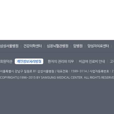
삼성서울병원
건강의학센터
심장뇌혈관병원
암병원
양성자치료센터
회원약관
개인정보처리방침
환자의 권리와 의무
비급여 진료비 안내
고
서울특별시 강남구 일원로 81 삼성서울병원 / 대표전화 : 1599-3114 / 사업자등록번호 : 2
COPYRIGHT©1996-2015 BY SAMSUNG MEDICAL CENTER. ALL RIGHTS RESERVE