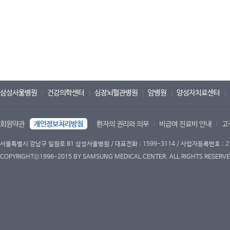
삼성서울병원
건강의학센터
심장뇌혈관병원
암병원
양성자치료센터
회원약관
개인정보처리방침
환자의 권리와 의무
비급여 진료비 안내
고
서울특별시 강남구 일원로 81 삼성서울병원 / 대표전화 : 1599-3114 / 사업자등록번호 : 2
COPYRIGHT©1996-2015 BY SAMSUNG MEDICAL CENTER. ALL RIGHTS RESERVE