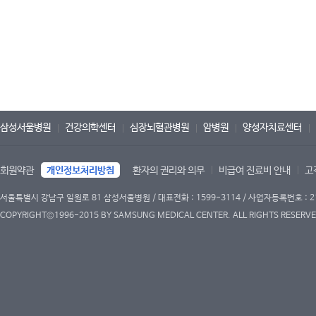
삼성서울병원
건강의학센터
심장뇌혈관병원
암병원
양성자치료센터
회원약관
개인정보처리방침
환자의 권리와 의무
비급여 진료비 안내
고
서울특별시 강남구 일원로 81 삼성서울병원 / 대표전화 : 1599-3114 / 사업자등록번호 : 2
COPYRIGHT©1996-2015 BY SAMSUNG MEDICAL CENTER. ALL RIGHTS RESERVE