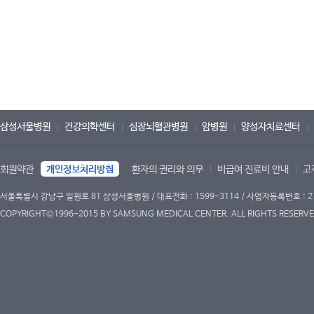
삼성서울병원
건강의학센터
심장뇌혈관병원
암병원
양성자치료센터
회원약관
개인정보처리방침
환자의 권리와 의무
비급여 진료비 안내
고
서울특별시 강남구 일원로 81 삼성서울병원 / 대표전화 : 1599-3114 / 사업자등록번호 : 2
COPYRIGHT©1996-2015 BY SAMSUNG MEDICAL CENTER. ALL RIGHTS RESERVE