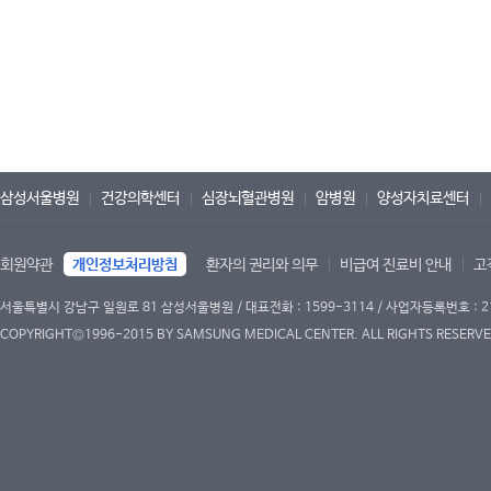
삼성서울병원
건강의학센터
심장뇌혈관병원
암병원
양성자치료센터
회원약관
개인정보처리방침
환자의 권리와 의무
비급여 진료비 안내
고
서울특별시 강남구 일원로 81 삼성서울병원 / 대표전화 : 1599-3114 / 사업자등록번호 : 2
COPYRIGHT©1996-2015 BY SAMSUNG MEDICAL CENTER. ALL RIGHTS RESERVE