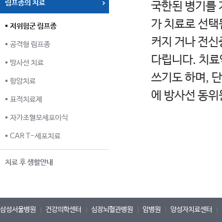
림프종의 치료
국한된 병기를 
가 치료로 선택
저위험군 림프종
커지 거나 전신
공격형 림프종
다립니다. 치료
방사선 치료
쓰기도 하며, 
항암치료
에 방사선 동위
표적치료제
자가조혈모세포이식
CAR T-세포치료
치료 후 생활안내
삼성서울병원
건강의학센터
심장뇌혈관병원
암병원
양성자치료센터