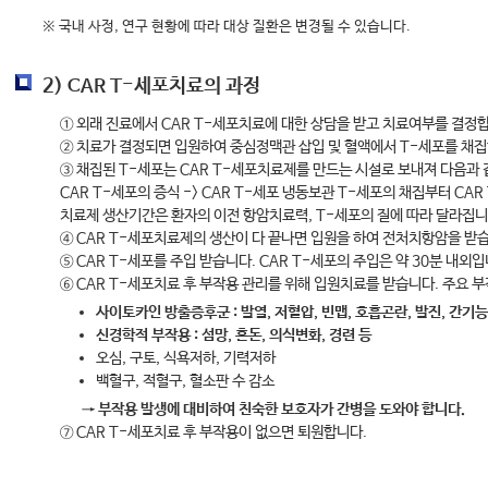
※ 국내 사정, 연구 현황에 따라 대상 질환은 변경될 수 있습니다.
2) CAR T-세포치료의 과정
① 외래 진료에서 CAR T-세포치료에 대한 상담을 받고 치료여부를 결정
② 치료가 결정되면 입원하여 중심정맥관 삽입 및 혈액에서 T-세포를 채집
③ 채집된 T-세포는 CAR T-세포치료제를 만드는 시설로 보내져 다음과 같
CAR T-세포의 증식 -> CAR T-세포 냉동보관 T-세포의 채집부터 CA
치료제 생산기간은 환자의 이전 항암치료력, T-세포의 질에 따라 달라집니
④ CAR T-세포치료제의 생산이 다 끝나면 입원을 하여 전처치항암을 받
⑤ CAR T-세포를 주입 받습니다. CAR T-세포의 주입은 약 30분 내외입
⑥ CAR T-세포치료 후 부작용 관리를 위해 입원치료를 받습니다. 주요 
사이토카인 방출증후군 : 발열, 저혈압, 빈맵, 호흡곤란, 발진, 간기능
신경학적 부작용 : 섬망, 혼돈, 의식변화, 경련 등
오심, 구토, 식욕저하, 기력저하
백혈구, 적혈구, 혈소판 수 감소
→ 부작용 발생에 대비하여 친숙한 보호자가 간병을 도와야 합니다.
⑦ CAR T-세포치료 후 부작용이 없으면 퇴원합니다.