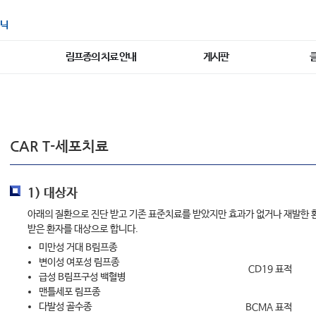
닉
림프종의 치료 안내
게시판
CAR T-세포치료
1) 대상자
아래의 질환으로 진단 받고 기존 표준치료를 받았지만 효과가 없거나 재발한 
받은 환자를 대상으로 합니다.
미만성 거대 B림프종
변이성 여포성 림프종
CD19 표적
급성 B림프구성 백혈병
맨틀세포 림프종
다발성 골수종
BCMA 표적