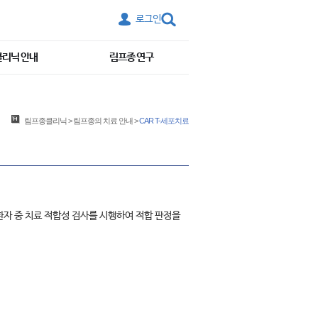
로그인
클리닉 안내
림프종 연구
림프종클리닉
>
림프종의 치료 안내
>
CAR T-세포치료
환자 중 치료 적합성 검사를 시행하여 적합 판정을