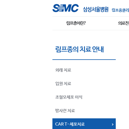
림프종클리
림프종이란?
의료진
림프종의 치료 안내
외래 치료
입원 치료
조혈모세포 이식
방사선 치료
CAR T-세포치료