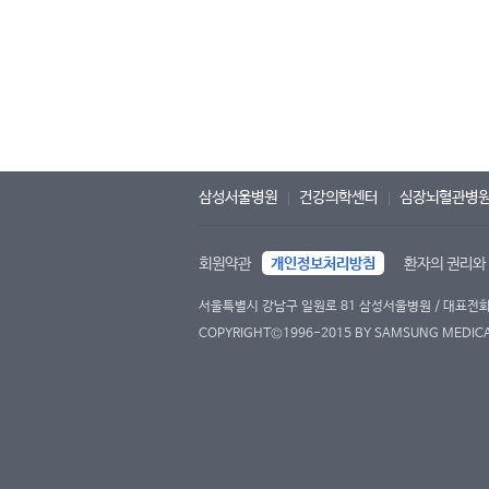
삼성서울병원
건강의학센터
심장뇌혈관병
회원약관
개인정보처리방침
환자의 권리와
서울특별시 강남구 일원로 81 삼성서울병원 / 대표전화 : 
COPYRIGHT©1996-2015 BY SAMSUNG MEDICAL