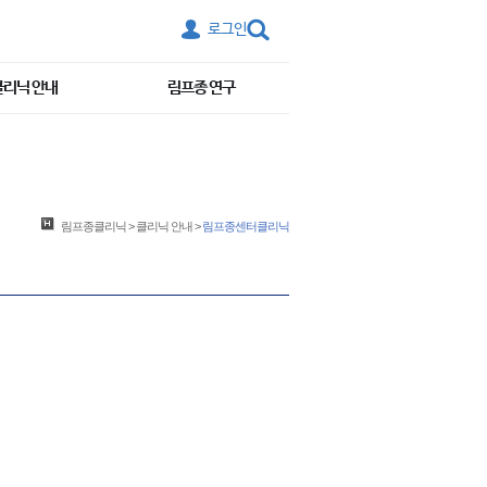
로그인
클리닉 안내
림프종 연구
림프종클리닉
>
클리닉 안내
>
림프종센터클리닉