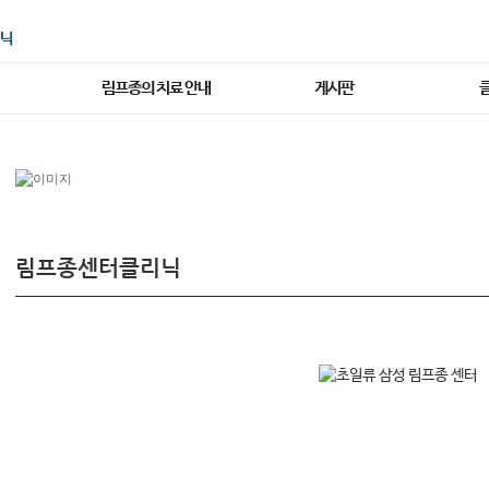
닉
림프종의 치료 안내
게시판
림프종센터클리닉