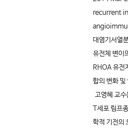
recurrent i
angioimmun
대염기서열분석
유전체 변이의
RHOA 유전
합의 변화 및
고영혜 교수는
T세포 림프
학적 기전의 