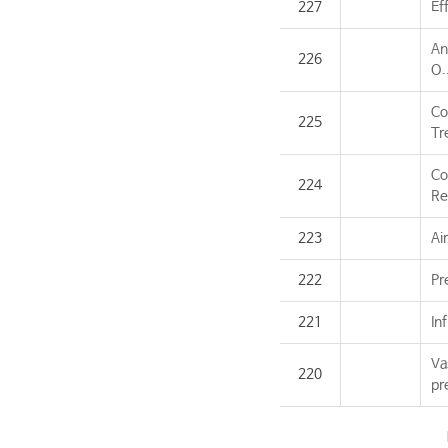
227
Ef
An
226
O.
Co
225
Tr
Co
224
Re
223
Ai
222
Pr
221
In
Va
220
pr