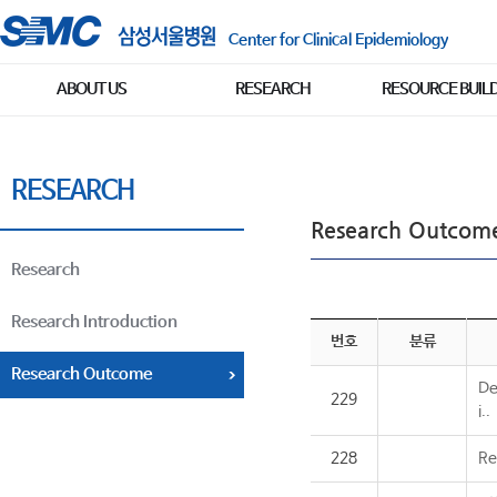
Center for Clinical Epidemiology
ABOUT US
RESEARCH
RESOURCE BUIL
RESEARCH
Research Outcom
Research
Research Introduction
번호
분류
Research Outcome
De
229
i..
228
Re