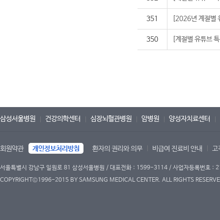
351
[2026년 계절별
350
[계절별 유튜브 특강
삼성서울병원
건강의학센터
심장뇌혈관병원
암병원
양성자치료센터
회원약관
개인정보처리방침
환자의 권리와 의무
비급여 진료비 안내
고
서울특별시 강남구 일원로 81 삼성서울병원 / 대표전화 : 1599-3114 / 사업자등록번호 : 2
COPYRIGHT©1996-2015 BY SAMSUNG MEDICAL CENTER. ALL RIGHTS RESERVE