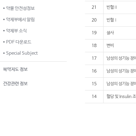
21
빈혈Ⅱ
약물 안전성정보
약제부에서 알림
20
빈혈Ⅰ
약제부 소식
19
설사
PDF 다운로드
18
변비
Special Subject
17
남성의 성기능 장
복약지도 정보
16
남성의 성기능 장
건강관련 정보
15
남성의 성기능 장
14
혈당 및 Insulin 