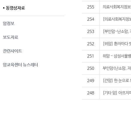
255
의료사회복지정보 
동영상자료
254
[의료사회복지정보
암정보
253
[부인암-난소암, 
보도자료
252
[위암] 환자마다 
관련사이트
251
위암 - 삼성서울
암교육센터 뉴스레터
250
부인암(난소암, 자
249
[간암] 한 눈으로
248
[기타 암] 아프지