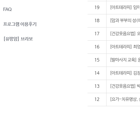
19
[아트테라피] 임
FAQ
18
[암과 부부의 성(
프로그램 이용후기
17
[건강웃음요법] 
[유방암] 브라보
16
[아트테라피] 최
15
[발마사지 교육]
14
[아트테라피] 김
13
[건강웃음요법] 
12
[요가-치유명상,