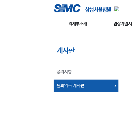
약제부 소개
임상지원 
게시판
공지사항
원외약국 게시판