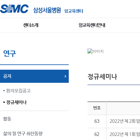
암교육센터
센터소개
암교육센터안내
연구
정규세미나
공지
환자모집공고
정규세미나
번호
활동
63
2022년 제 2회
삶의 질 연구 최신동향
62
2022년 제 1회