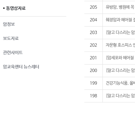
205
유방암, 병원에 꼭
동영상자료
204
췌장암과 헤어질 
암정보
203
[알고 다스리는 암
보도자료
202
자문형 호스피스 안
관련사이트
201
[암세포와 헤어질 
암교육센터 뉴스레터
200
[알고 다스리는 암
199
건강기능식품, 올바
198
[알고 다스리는 암