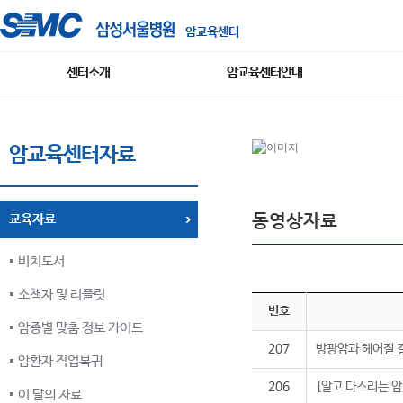
암교육센터
센터소개
암교육센터안내
암교육센터자료
동영상자료
교육자료
비치도서
소책자 및 리플릿
번호
암종별 맞춤 정보 가이드
207
방광암과 헤어질 
암환자 직업복귀
206
[알고 다스리는 암
이 달의 자료