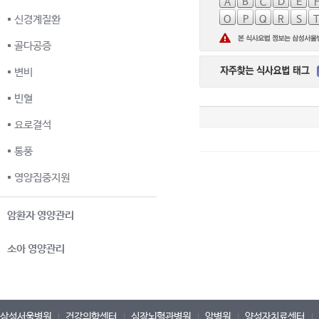
A
B
C
D
E
신경계질환
O
P
Q
R
S
골다공증
변비
빈혈
요로결석
통풍
영양집중지원
암환자 영양관리
소아 영양관리
삼성서울병원
건강의학센터
심장뇌혈관병원
암병원
양성자치료센터