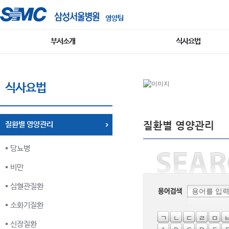
영양팀
부서소개
식사요법
식사요법
질환별 영양관리
질환별 영양관리
당뇨병
비만
심혈관질환
소화기질환
ㄱ
ㄴ
ㄷ
ㄹ
ㅁ
신장질환