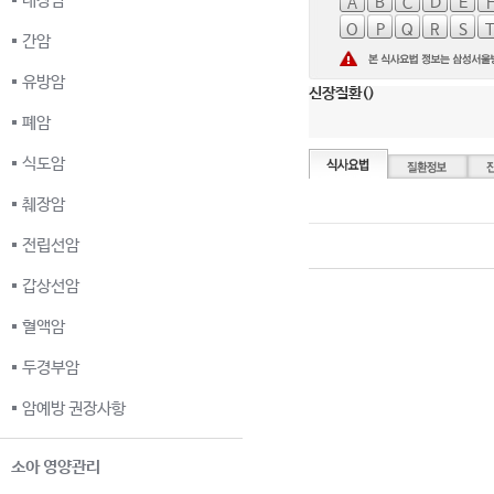
대장암
A
B
C
D
E
O
P
Q
R
S
간암
유방암
신장질환()
폐암
식도암
췌장암
전립선암
갑상선암
혈액암
두경부암
암예방 권장사항
소아 영양관리