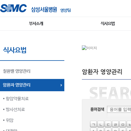
영양팀
부서소개
식사요법
식사요법
암환자 영양관리
질환별 영양관리
암환자 영양관리
항암약물치료
방사선치료
위암
ㄱ
ㄴ
ㄷ
ㄹ
ㅁ