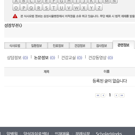
A
B
C
D
E
F
G
H
I
J
K
L
M
N
O
P
Q
R
S
T
U
V
W
X
Y
Z
성장부전()
상담정보
(0)
논문정보
(0)
건강교실
(0)
건강동영상
(0)
등록된 글이 없습니다
1
원
암병원
양성자치료센터
인재채용
장례식장
ScholarWorks