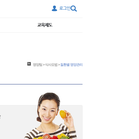
로그인
교육제도
영양팀
>
식사요법
>
질환별 영양관리
암