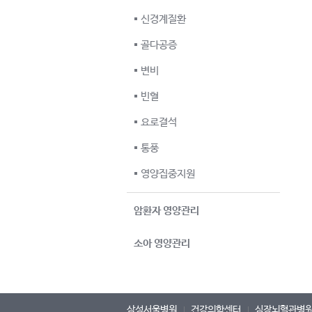
신경계질환
골다공증
변비
빈혈
요로결석
통풍
영양집중지원
암환자 영양관리
소아 영양관리
삼성서울병원
건강의학센터
심장뇌혈관병