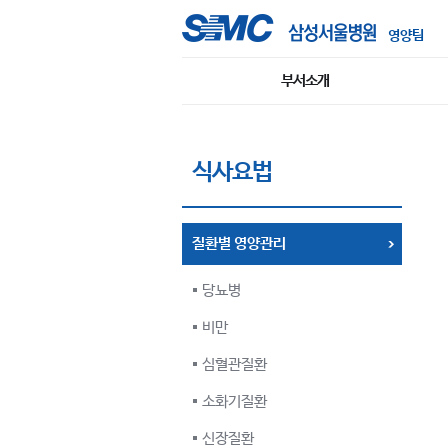
영양팀
부서소개
식사요법
질환별 영양관리
당뇨병
비만
심혈관질환
소화기질환
신장질환