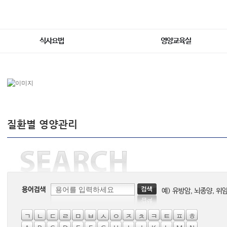
식사요법
영양교육실
질환별 영양관리
예) 유방암, 뇌종양, 위
ㄱ
ㄴ
ㄷ
ㄹ
ㅁ
ㅂ
ㅅ
ㅇ
ㅈ
ㅊ
ㅋ
ㅌ
ㅍ
ㅎ